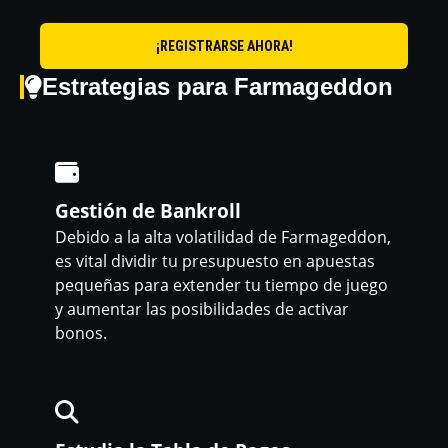
¡REGISTRARSE AHORA!
Estrategias para Farmageddon
Gestión de Bankroll
Debido a la alta volatilidad de Farmageddon,
es vital dividir tu presupuesto en apuestas
pequeñas para extender tu tiempo de juego
y aumentar las posibilidades de activar
bonos.