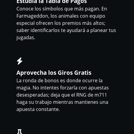
Estudia la Tabla de Pagos
Conoce los símbolos que más pagan. En
Farmageddon, los animales con equipo
especial ofrecen los premios más altos;
saber identificarlos te ayudará a planear tus
jugadas.
Aprovecha los Giros Gratis
La ronda de bonos es donde ocurre la
magia. No intentes forzarla con apuestas
desesperadas; deja que el RNG de m711
haga su trabajo mientras mantienes una
apuesta constante.