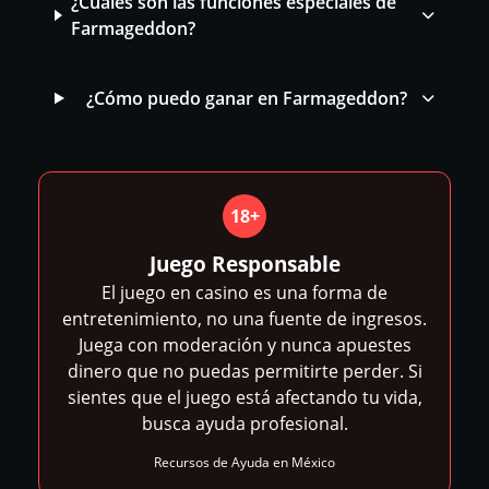
¿Cuáles son las funciones especiales de
Farmageddon?
¿Cómo puedo ganar en Farmageddon?
18+
Juego Responsable
El juego en casino es una forma de
entretenimiento, no una fuente de ingresos.
Juega con moderación y nunca apuestes
dinero que no puedas permitirte perder. Si
sientes que el juego está afectando tu vida,
busca ayuda profesional.
Recursos de Ayuda en México