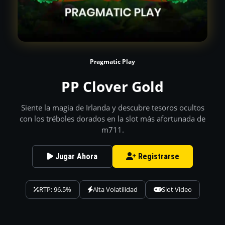
Pragmatic Play
PP Clover Gold
Siente la magia de Irlanda y descubre tesoros ocultos
con los tréboles dorados en la slot más afortunada de
m711.
Jugar Ahora
Registrarse
RTP: 96.5%
Alta Volatilidad
Slot Video