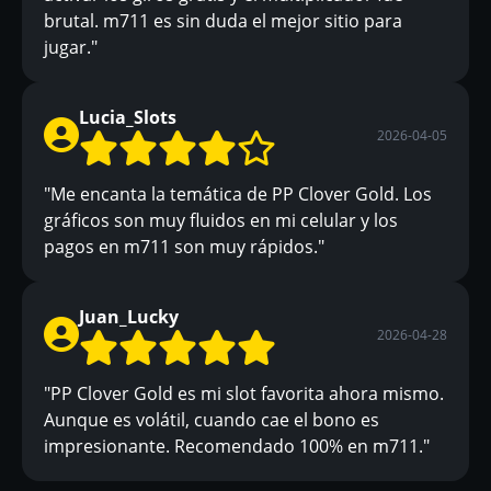
brutal. m711 es sin duda el mejor sitio para
jugar."
Lucia_Slots
2026-04-05
"Me encanta la temática de PP Clover Gold. Los
gráficos son muy fluidos en mi celular y los
pagos en m711 son muy rápidos."
Juan_Lucky
2026-04-28
"PP Clover Gold es mi slot favorita ahora mismo.
Aunque es volátil, cuando cae el bono es
impresionante. Recomendado 100% en m711."