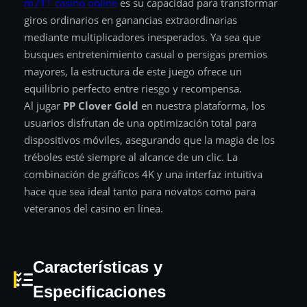
m711 casino online
es su capacidad para transformar
giros ordinarios en ganancias extraordinarias
mediante multiplicadores inesperados. Ya sea que
busques entretenimiento casual o persigas premios
mayores, la estructura de este juego ofrece un
equilibrio perfecto entre riesgo y recompensa.
Al jugar
PP Clover Gold
en nuestra plataforma, los
usuarios disfrutan de una optimización total para
dispositivos móviles, asegurando que la magia de los
tréboles esté siempre al alcance de un clic. La
combinación de gráficos 4K y una interfaz intuitiva
hace que sea ideal tanto para novatos como para
veteranos del casino en línea.
Características y
Especificaciones