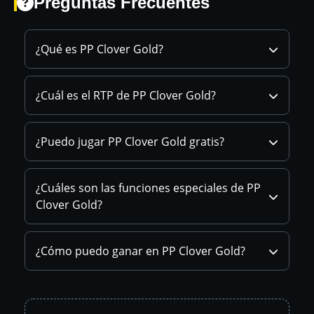
Preguntas Frecuentes
¿Qué es PP Clover Gold?
¿Cuál es el RTP de PP Clover Gold?
¿Puedo jugar PP Clover Gold gratis?
¿Cuáles son las funciones especiales de PP
Clover Gold?
¿Cómo puedo ganar en PP Clover Gold?