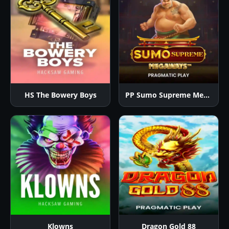
HS The Bowery Boys
PP Sumo Supreme Megaways
Klowns
Dragon Gold 88