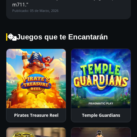
m711."
Publicado: 05 de Marzo, 2026
Juegos que te Encantarán
Pirates Treasure Reel
Temple Guardians