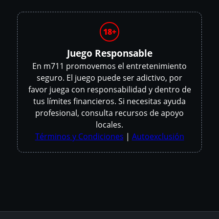
18+
Juego Responsable
En m711 promovemos el entretenimiento
seguro. El juego puede ser adictivo, por
favor juega con responsabilidad y dentro de
tus límites financieros. Si necesitas ayuda
profesional, consulta recursos de apoyo
locales.
Términos y Condiciones
|
Autoexclusión