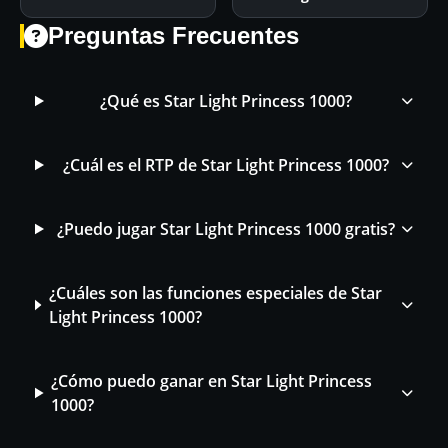
Preguntas Frecuentes
¿Qué es Star Light Princess 1000?
¿Cuál es el RTP de Star Light Princess 1000?
¿Puedo jugar Star Light Princess 1000 gratis?
¿Cuáles son las funciones especiales de Star
Light Princess 1000?
¿Cómo puedo ganar en Star Light Princess
1000?