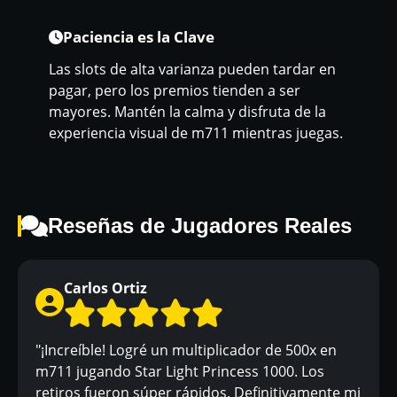
Paciencia es la Clave
Las slots de alta varianza pueden tardar en
pagar, pero los premios tienden a ser
mayores. Mantén la calma y disfruta de la
experiencia visual de m711 mientras juegas.
Reseñas de Jugadores Reales
Carlos Ortiz
"¡Increíble! Logré un multiplicador de 500x en
m711 jugando Star Light Princess 1000. Los
retiros fueron súper rápidos. Definitivamente mi