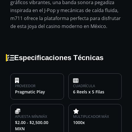
gráficos vibrantes, una banda sonora pegadiza
inspirada en el J-Pop y mecánicas de caída fluida,
m711 ofrece la plataforma perfecta para disfrutar
de esta joya del casino moderno en México.
Especificaciones Técnicas
PROVEEDOR
CUADRÍCULA
Pragmatic Play
6 Reels x 5 Filas
APUESTA MÍN/MÁX
MULTIPLICADOR MÁX
$2.00 - $2,500.00
1000x
MXN