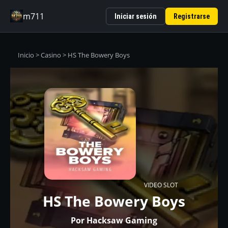
m711
Iniciar sesión
Registrarse
Inicio
>
Casino
> HS The Bowery Boys
VIDEO SLOT
HS The Bowery Boys
Por Hacksaw Gaming