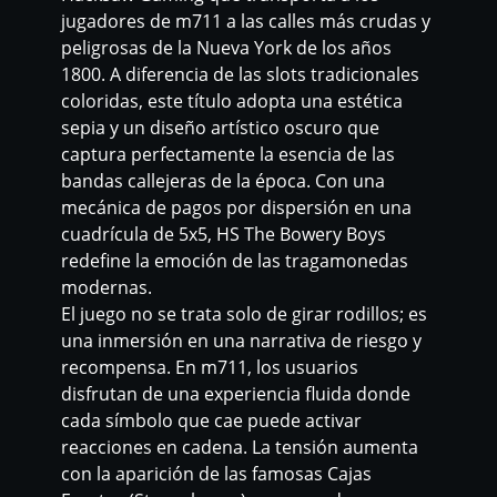
jugadores de m711 a las calles más crudas y
peligrosas de la Nueva York de los años
1800. A diferencia de las slots tradicionales
coloridas, este título adopta una estética
sepia y un diseño artístico oscuro que
captura perfectamente la esencia de las
bandas callejeras de la época. Con una
mecánica de pagos por dispersión en una
cuadrícula de 5x5, HS The Bowery Boys
redefine la emoción de las tragamonedas
modernas.
El juego no se trata solo de girar rodillos; es
una inmersión en una narrativa de riesgo y
recompensa. En m711, los usuarios
disfrutan de una experiencia fluida donde
cada símbolo que cae puede activar
reacciones en cadena. La tensión aumenta
con la aparición de las famosas Cajas