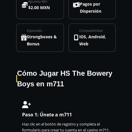
Apuesta Mín
Pagos por
$2.00 MXN
Dispersión
Especiales
Compatibilidad
Strongboxes &
iOS, Android,
Bonus
Web
Cómo Jugar HS The Bowery
Boys en m711
Paso 1: Únete a m711
Haz clic en el botón de registro y completa el
formulario para crear tu cuenta en el casino m711.