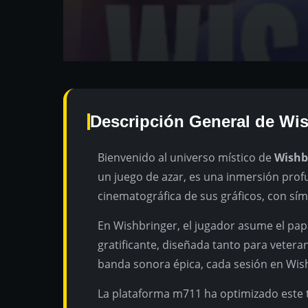
Descripción General de Wi
Bienvenido al universo místico de
Wishb
un juego de azar, es una inmersión profu
cinematográfica de sus gráficos, con s
En Wishbringer, el jugador asume el pape
gratificante, diseñada tanto para veter
banda sonora épica, cada sesión en Wish
La plataforma m711 ha optimizado este t