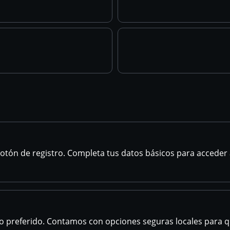
botón de registro. Completa tus datos básicos para acceder
ago preferido. Contamos con opciones seguras locales para