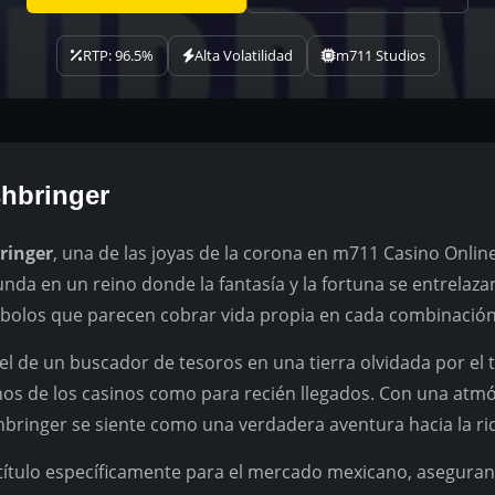
RTP: 96.5%
Alta Volatilidad
m711 Studios
shbringer
ringer
, una de las joyas de la corona en m711 Casino Onli
nda en un reino donde la fantasía y la fortuna se entrelazan
ímbolos que parecen cobrar vida propia en cada combinació
l de un buscador de tesoros en una tierra olvidada por el t
anos de los casinos como para recién llegados. Con una atm
bringer se siente como una verdadera aventura hacia la ri
ítulo específicamente para el mercado mexicano, asegurand