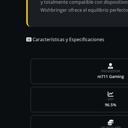
y totalmente compatible con dispositivo
Wishbringer ofrece el equilibrio perfect
Características y Especificaciones
PROVEEDOR
m711 Gaming
RTP
96.5%
APUESTA MÍN