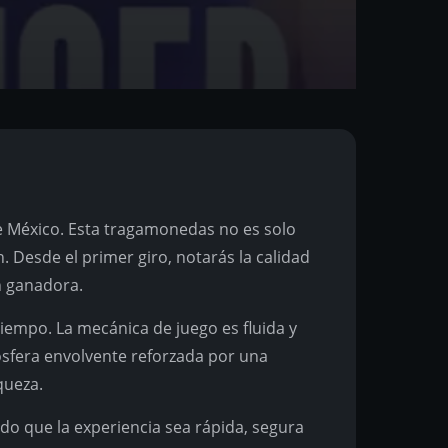
ne México. Esta tragamonedas no es solo
. Desde el primer giro, notarás la calidad
n ganadora.
iempo. La mecánica de juego es fluida y
ósfera envolvente reforzada por una
queza.
o que la experiencia sea rápida, segura