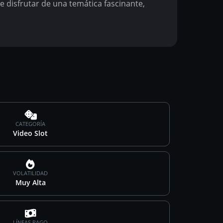
 disfrutar de una temática fascinante,
CATEGORÍA
Video Slot
VOLATILIDAD
Muy Alta
LÍNEAS PAGO