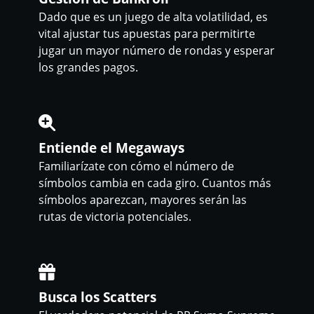
Dado que es un juego de alta volatilidad, es
vital ajustar tus apuestas para permitirte
jugar un mayor número de rondas y esperar
los grandes pagos.
Entiende el Megaways
Familiarízate con cómo el número de
símbolos cambia en cada giro. Cuantos más
símbolos aparezcan, mayores serán las
rutas de victoria potenciales.
Busca los Scatters