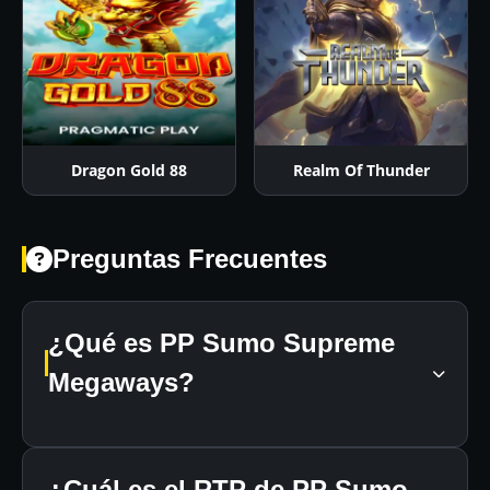
Dragon Gold 88
Realm Of Thunder
Preguntas Frecuentes
¿Qué es PP Sumo Supreme
Megaways?
¿Cuál es el RTP de PP Sumo