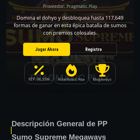
Proveedor: Pragmatic Play
Domina el dohyo y desbloquea hasta 117,649
formas de ganar en esta épica batalla de sumos
con premios colosales.
Jugar Ahora
Registro
RTP: 96.55%
Volatilidad: Alta
Megaways
Descripción General de PP
Sumo Supreme Megaways