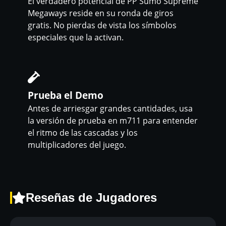
El verdadero potencial de PP Sumo Supreme
Megaways reside en su ronda de giros
gratis. No pierdas de vista los símbolos
especiales que la activan.
Prueba el Demo
Antes de arriesgar grandes cantidades, usa
la versión de prueba en m711 para entender
el ritmo de las cascadas y los
multiplicadores del juego.
Reseñas de Jugadores