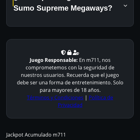
Sumo Supreme Megaways?
Juego Responsable:
En m711, nos
comprometemos con la seguridad de
nuestros usuarios. Recuerda que el juego
debe ser una forma de entretenimiento. Solo
para mayores de 18 años.
Términos y Condiciones
|
Política de
Privacidad
Jackpot Acumulado m711