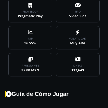
PROVEEDOR
TIPO
Pragmatic Play
Video Slot
RTP
VOLATILIDAD
96.55%
Muy Alta
APUESTA MÍN
LÍNEAS
$2.00 MXN
117,649
Guía de Cómo Jugar