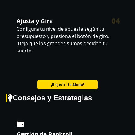
04
Ajusta y Gira
Configura tu nivel de apuesta según tu
presupuesto y presiona el botón de giro.
¡Deja que los grandes sumos decidan tu
suerte!
¡Regístrate Ahora!
Consejos y Estrategias
Gestión de Bankroll