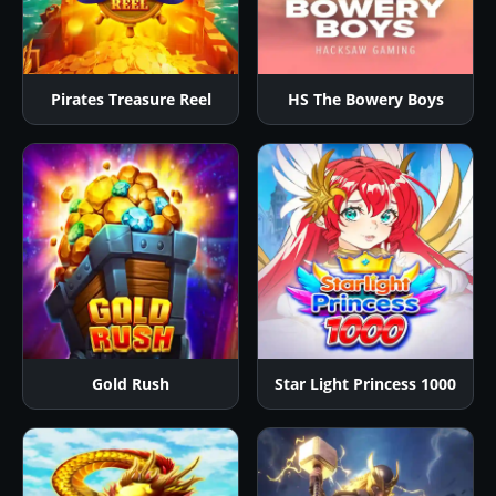
Pirates Treasure Reel
HS The Bowery Boys
Gold Rush
Star Light Princess 1000