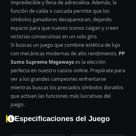
impredecible y llena de adrenalina. Además, la
función de caída o cascada permite que los
símbolos ganadores desaparezcan, dejando
espacio para que nuevos iconos caigan y creen
victorias consecutivas en un solo giro.
Si buscas un juego que combine estética de lujo
con mecánicas modernas de alto rendimiento,
PP
Sumo Supreme Megaways
es la elección
perfecta en nuestro casino online. Prepárate para
ver a los grandes campeones enfrentarse
mientras buscas los preciados símbolos dorados
que activan las funciones más lucrativas del
juego.
Especificaciones del Juego